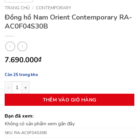
TRANG CHỦ
/
CONTEMPORARY
Đồng hồ Nam Orient Contemporary RA-
AC0F04S30B
7.690.000
₫
Còn 25 trong kho
Đồng hồ Nam Orient Contemporary RA-AC0F04S30B số lượng
THÊM VÀO GIỎ HÀNG
Bạn đã xem:
Không có sản phẩm xem gần đây
SKU:
RA-AC0F04S30B