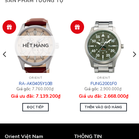
SẢN PHẨM TƯƠNG TỰ
HẾT HÀNG
ORIENT
ORIENT
RA-AK0405Y10B
FUNG2001F0
Giá
Giá
Giá
Giá
7.760.000
₫
2.900.000
₫
gốc
hiện
gốc
hiện
7.139.200
₫
2.668.000
₫
là:
tại
là:
tại
7.760.000₫.
là:
2.900.000₫.
là:
7.139.200₫.
2.668.000₫.
ĐỌC TIẾP
THÊM VÀO GIỎ HÀNG
Orient Việt Nam
THÔNG TIN