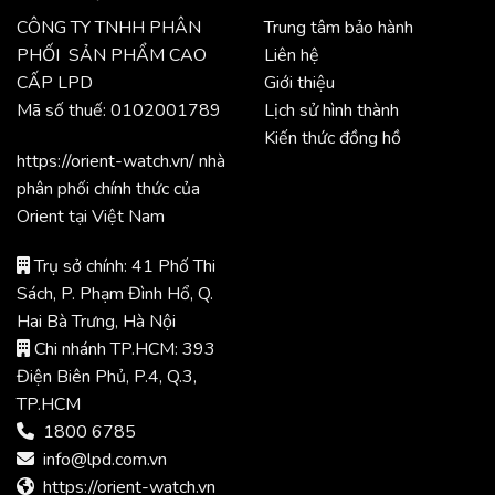
CÔNG TY TNHH PHÂN
Trung tâm bảo hành
PHỐI SẢN PHẨM CAO
Liên hệ
CẤP LPD
Giới thiệu
Mã số thuế: 0102001789
Lịch sử hình thành
Kiến thức đồng hồ
https://orient-watch.vn/ nhà
phân phối chính thức của
Orient tại Việt Nam
Trụ sở chính: 41 Phố Thi
Sách, P. Phạm Đình Hổ, Q.
Hai Bà Trưng, Hà Nội
Chi nhánh TP.HCM: 393
Điện Biên Phủ, P.4, Q.3,
TP.HCM
1800 6785
info@lpd.com.vn
https://orient-watch.vn