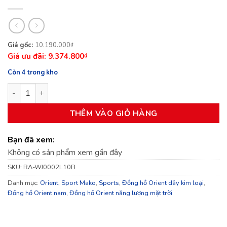
Giá
Giá
10.190.000
₫
9.374.800
gốc
hiện
₫
là:
tại
Còn 4 trong kho
10.190.000₫.
là:
Đồng hồ nam Orient Sport Mako Solar RA-WJ0002L10B số lượ
9.374.800₫.
THÊM VÀO GIỎ HÀNG
Bạn đã xem:
Không có sản phẩm xem gần đây
SKU:
RA-WJ0002L10B
Danh mục:
Orient
,
Sport Mako
,
Sports
,
Đồng hồ Orient dây kim loại
,
Đồng hồ Orient nam
,
Đồng hồ Orient năng lượng mặt trời