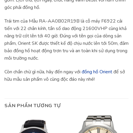
gồm: Lịch thứ, lịch ngày, chức năng vành bezel với núm chỉnh
góc phải đồng hồ.
Trái tim của Mẫu RA-AA0B02R19B là cỗ máy F6922 cải
tiến với 22 chân kính, tần số dao động 21600VHP cùng khả
năng trữ cót lên tới 40 giờ. Đúng với tên gọi của dòng sản
phẩm, Orient SK được thiết kế độ chịu nước lên tới 50m, đảm
bảo đồng hồ hoạt động trơn tru và an toàn khi sử dụng trong
môi trường nước.
Còn chần chừ gì nữa, hãy đến ngay với
đồng hồ Orient
để sở
hữu mẫu sản phẩm vô cùng độc đáo này nhé!
SẢN PHẨM TƯƠNG TỰ