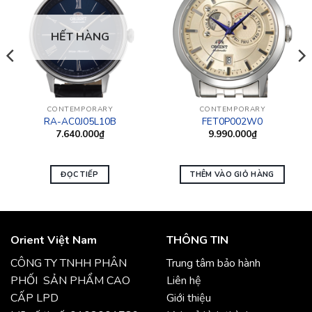
HẾT HÀNG
CONTEMPORARY
CONTEMPORARY
RA-AC0J05L10B
FET0P002W0
7.640.000
₫
9.990.000
₫
ĐỌC TIẾP
THÊM VÀO GIỎ HÀNG
Orient Việt Nam
THÔNG TIN
CÔNG TY TNHH PHÂN
Trung tâm bảo hành
PHỐI SẢN PHẨM CAO
Liên hệ
CẤP LPD
Giới thiệu