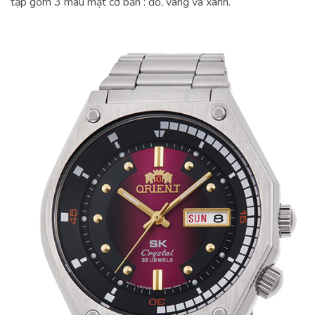
tập gồm 3 màu mặt cơ bản : đỏ, vàng và xanh.