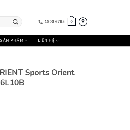
1800 6785
0
SẢN PHẨM
LIÊN HỆ
IENT Sports Orient
06L10B
Orient Mako RA-TX0206L10B số lượng