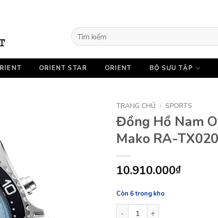
Tìm
kiếm:
RIENT
ORIENT STAR
ORIENT
BỘ SƯU TẬP
TRANG CHỦ
/
SPORTS
Đồng Hồ Nam OR
Mako RA-TX02
10.910.000
₫
Còn 6 trong kho
Đồng Hồ Nam ORIENT Sports 