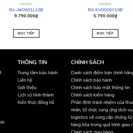
ORIENT
ORIENT
RA-AK0601L10B
RA-KV0006Y10B
9.790.000
₫
5.790.000
₫
ĐỌC TIẾP
ĐỌC TIẾP
THÔNG TIN
CHÍNH SÁCH
M
Trung tâm bảo hành
Danh sách điểm bán chính hãn
Liên hệ
Chính sách bảo hành
Giới thiệu
Chính sách bảo mật thông tin
Lịch sử hình thành
Chính sách kiểm hàng
Kiến thức đồng hồ
Phân định trách nhiệm của th
nhân, tổ chức cung ứng dịch vụ
logistics về cung cấp chứng từ
ình
hàng hóa trong quá trình giao 
Chính sách giao hàng