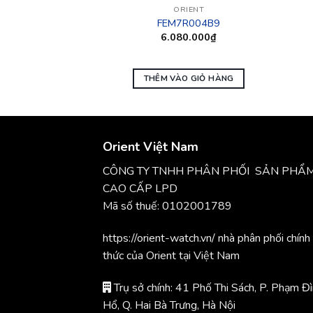
IENT
ORIENT
811E19B
FEM7R004B9
0.000
₫
6.080.000
₫
O GIỎ HÀNG
THÊM VÀO GIỎ HÀNG
Orient Việt Nam
CÔNG TY TNHH PHÂN PHỐI SẢN PHẨ
CAO CẤP LPD
Mã số thuế: 0102001789
https://orient-watch.vn/ nhà phân phối chính
thức của Orient tại Việt Nam
Trụ sở chính: 41 Phố Thi Sách, P. Phạm Đ
Hổ, Q. Hai Bà Trưng, Hà Nội