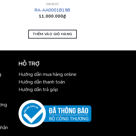
ORIENT
RA-AA0001B19B
11.000.000
₫
THÊM VÀO GIỎ HÀNG
HỖ TRỢ
g
Hướng dẫn mua hàng online
Hướng dẫn thanh toán
Hướng dẫn trả góp
ương
nhận