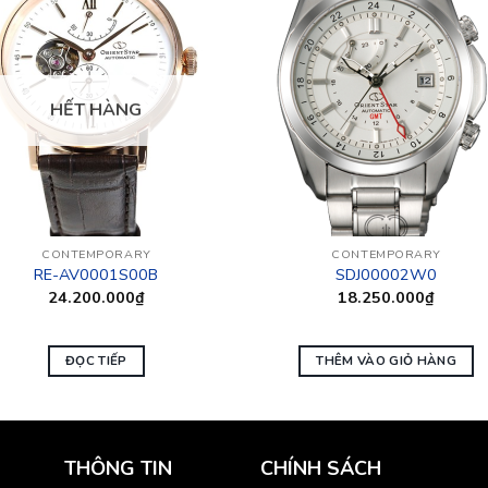
HẾT HÀNG
CONTEMPORARY
CONTEMPORARY
RE-AV0001S00B
SDJ00002W0
24.200.000
₫
18.250.000
₫
ĐỌC TIẾP
THÊM VÀO GIỎ HÀNG
THÔNG TIN
CHÍNH SÁCH