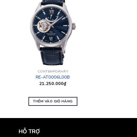
CONTEMPORARY
RE-AT0006L00B
21.250.000
₫
THÊM VÀO GIỎ HÀNG
HỖ TRỢ