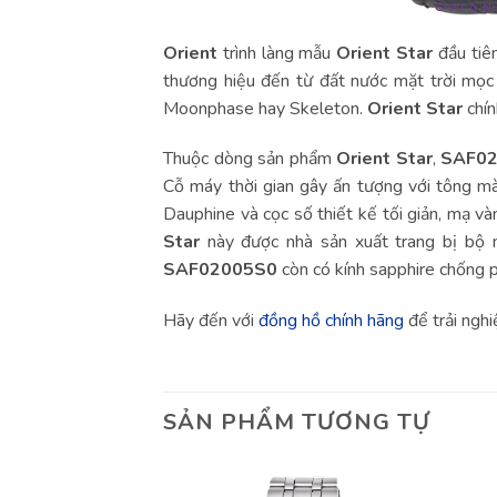
Orient
trình làng mẫu
Orient Star
đầu tiê
thương hiệu đến từ đất nước mặt trời mọc
Moonphase hay Skeleton.
Orient Star
chín
Thuộc dòng sản phẩm
Orient Star
,
SAF0
Cỗ máy thời gian gây ấn tượng với tông m
Dauphine và cọc số thiết kế tối giản, mạ vàn
Star
này được nhà sản xuất trang bị bộ m
SAF02005S0
còn có kính sapphire chống 
Hãy đến với
đồng hồ chính hãng
để trải ng
SẢN PHẨM TƯƠNG TỰ