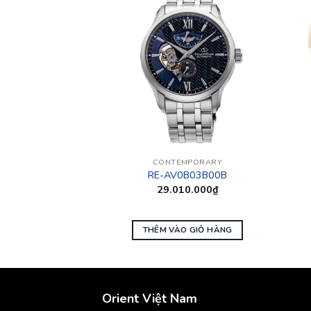
 HÀNG
MPORARY
CONTEMPORARY
406L00B
RE-AV0B03B00B
0.000
₫
29.010.000
₫
 TIẾP
THÊM VÀO GIỎ HÀNG
Orient Việt Nam