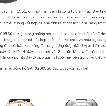
n vào năm 1951, chỉ một năm sau khi công ty thành lập. Đây là
 với độ hoàn thiện cao, thiết kế tinh tế, bộ máy mạnh mẽ cũng
h là biểu tượng kết hợp giữa sự tinh tế, thanh lịch và sự sang trọng
2005S0
là một trong những mô đen được săn đón nhất của
Orie
àu trắng của mặt số kết hợp hoàn hảo với phần vỏ màu bạc cùn
g đầy nổi bật. Kim xăng đo năng lượng được đặt ở vị trí 12h, tron
áy Cal.F6N44 đầy mạnh mẽ với 22 chân kính, chức năng lên c
phản quang, mặt đáy lộ giúp quan sát bộ máy bên trong, vỏ thép 
hiệm mẫu đồng hồ
SAF02005S0
đầy tuyệt vời này nhé!