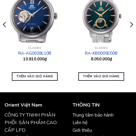
CLASSIC
CLASSIC
RA-AG0028L10B
RA-KB0005E00B
10.810.000
₫
8.050.000
₫
THÊM VÀO GIỎ HÀNG
THÊM VÀO GIỎ HÀNG
Orient Việt Nam
THÔNG TIN
CÔNG TY TNHH PHÂN
Trung tâm bảo hành
PHỐI SẢN PHẨM CAO
Liên hệ
CẤP LPD
Giới thiệu