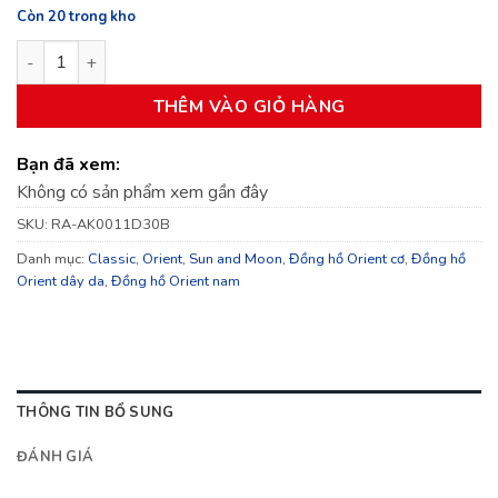
Còn 20 trong kho
Đồng hồ nam Orient Sun and Moon Gen 3 RA-AK0011D30B số
THÊM VÀO GIỎ HÀNG
Bạn đã xem:
Không có sản phẩm xem gần đây
SKU:
RA-AK0011D30B
Danh mục:
Classic
,
Orient
,
Sun and Moon
,
Đồng hồ Orient cơ
,
Đồng hồ
Orient dây da
,
Đồng hồ Orient nam
THÔNG TIN BỔ SUNG
ĐÁNH GIÁ