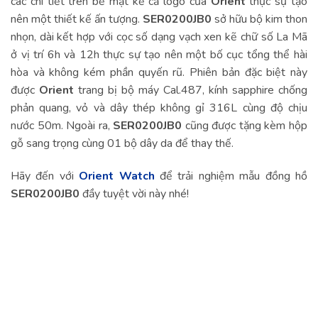
các chi tiết trên bề mặt kể cả logo của
Orient
thực sự tạo
nên một thiết kế ấn tượng.
SER0200JB0
sở hữu bộ kim thon
nhọn, dài kết hợp với cọc số dạng vạch xen kẽ chữ số La Mã
ở vị trí 6h và 12h thực sự tạo nên một bố cục tổng thể hài
hòa và không kém phần quyến rũ. Phiên bản đặc biệt này
được
Orient
trang bị bộ máy Cal.487, kính sapphire chống
phản quang, vỏ và dây thép không gỉ 316L cùng độ chịu
nước 50m. Ngoài ra,
SER0200JB0
cũng được tặng kèm hộp
gỗ sang trọng cùng 01 bộ dây da để thay thế.
Hãy đến với
Orient Watch
để trải nghiệm mẫu đồng hồ
SER0200JB0
đầy tuyệt vời này nhé!