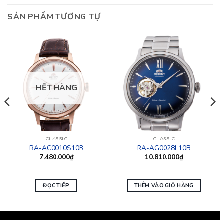
SẢN PHẨM TƯƠNG TỰ
HẾT HÀNG
CLASSIC
CLASSIC
RA-AC0010S10B
RA-AG0028L10B
7.480.000
₫
10.810.000
₫
ĐỌC TIẾP
THÊM VÀO GIỎ HÀNG