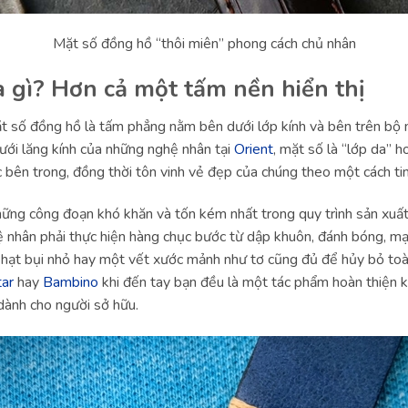
Mặt số đồng hồ “thôi miên” phong cách chủ nhân
à gì? Hơn cả một tấm nền hiển thị
t số đồng hồ là tấm phẳng nằm bên dưới lớp kính và bên trên bộ m
dưới lăng kính của những nghệ nhân tại
Orient
, mặt số là “lớp da” h
 bên trong, đồng thời tôn vinh vẻ đẹp của chúng theo một cách tin
hững công đoạn khó khăn và tốn kém nhất trong quy trình sản xuấ
 nhân phải thực hiện hàng chục bước từ dập khuôn, đánh bóng, mạ
Một hạt bụi nhỏ hay một vết xước mảnh như tơ cũng đủ để hủy bỏ toà
tar
hay
Bambino
khi đến tay bạn đều là một tác phẩm hoàn thiện khô
 dành cho người sở hữu.