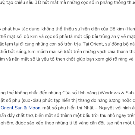
quý, tạo chiều sâu 3D hút mắt mà những cọc số in phẳng thông th
y phát huy tác dụng, không thể thiếu sự hiện diện của Bộ kim (Ha
 thể mặt số, bộ kim và cọc số phải là một cặp bài trùng ăn ý về m
 lẹm lại đi cùng những con số tròn trịa. Tại Orient, sự đồng bộ n
khối bắt sáng, kim mảnh mai sẽ lướt trên những vạch chia thanh th
im và nền mặt số là yếu tố then chốt giúp bạn xem giờ rõ ràng và
ông thể không nhắc đến những Cửa sổ tính năng (Windows & Sub-di
ặt số phụ (sub-dial) phức tạp hiển thị thang đo năng lượng hoặc 
c
Orient Sun & Moon
, mặt số phụ hiển thị Nhật – Nguyệt với hình ả
hấn đầy chất thơ, biến mặt số thành một bầu trời thu nhỏ ngay trên c
ghiêm, được sắp xếp theo những tỉ lệ vàng cân đối, tạo nên một t