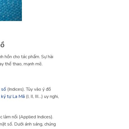
hồ
inh hồn cho tác phẩm. Sự hài
ay thể thao, mạnh mẽ.
 số
(Indices). Tùy vào ý đồ
g
ký tự La Mã
(I, II, III…) uy nghi,
 làm nổi (Applied Indices).
mặt số. Dưới ánh sáng, chúng