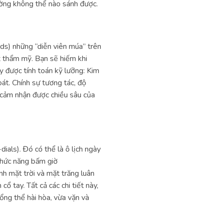
ường không thể nào sánh được.
nds) những “diễn viên múa” trên
ặt thẩm mỹ. Bạn sẽ hiếm khi
ày được tính toán kỹ lưỡng: Kim
oát. Chính sự tương tác, độ
 cảm nhận được chiều sâu của
als). Đó có thể là ô lịch ngày
chức năng bấm giờ
nh mặt trời và mặt trăng luân
ổ tay. Tất cả các chi tiết này,
ổng thể hài hòa, vừa vặn và