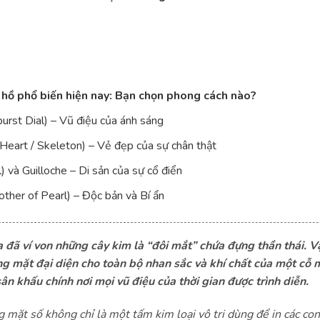
hồ phổ biến hiện nay: Bạn chọn phong cách nào?
burst Dial) – Vũ điệu của ánh sáng
Heart / Skeleton) – Vẻ đẹp của sự chân thật
 và Guilloche – Di sản của sự cổ điển
other of Pearl) – Độc bản và Bí ẩn
ta đã ví von những cây kim là “đôi mắt” chứa đựng thần thái. V
ơng mặt đại diện cho toàn bộ nhan sắc và khí chất của một cỗ m
sân khấu chính nơi mọi vũ điệu của thời gian được trình diễn.
g mặt số không chỉ là một tấm kim loại vô tri dùng để in các con