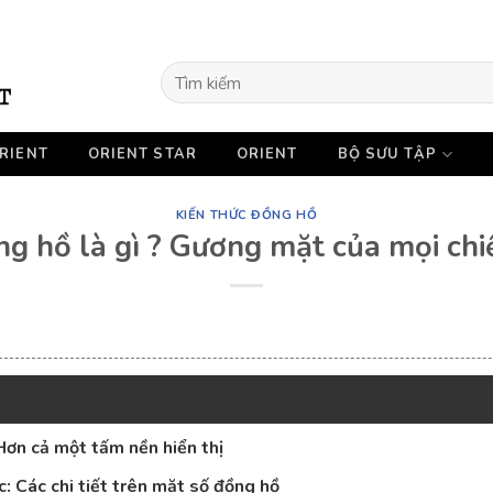
Tìm
kiếm:
RIENT
ORIENT STAR
ORIENT
BỘ SƯU TẬP
KIẾN THỨC ĐỒNG HỒ
ng hồ là gì ? Gương mặt của mọi chi
Hơn cả một tấm nền hiển thị
c: Các chi tiết trên mặt số đồng hồ