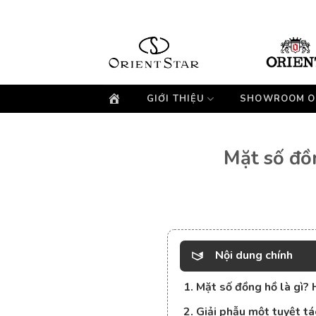
Bỏ
qua
nội
dung
GIỚI THIỆU
SHOWROOM O
Mặt số đồ
Nội dung chính
1. Mặt số đồng hồ là gì? 
2. Giải phẫu một tuyệt tá