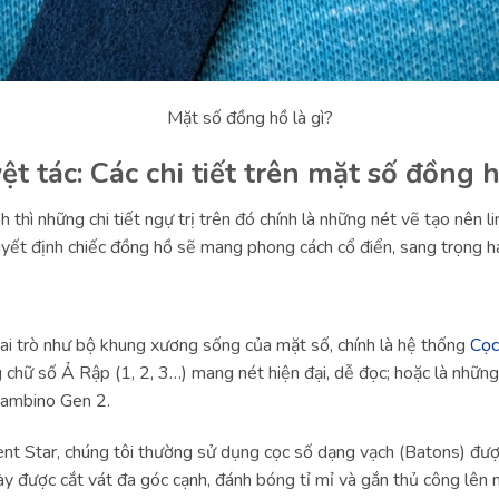
Mặt số đồng hồ là gì?
ệt tác: Các chi tiết trên mặt số đồng 
 thì những chi tiết ngự trị trên đó chính là những nét vẽ tạo nên l
uyết định chiếc đồng hồ sẽ mang phong cách cổ điển, sang trọng h
ai trò như bộ khung xương sống của mặt số, chính là hệ thống
Cọc
ng chữ số Ả Rập (1, 2, 3…) mang nét hiện đại, dễ đọc; hoặc là nhữn
Bambino Gen 2.
t Star, chúng tôi thường sử dụng cọc số dạng vạch (Batons) được
y được cắt vát đa góc cạnh, đánh bóng tỉ mỉ và gắn thủ công lên 