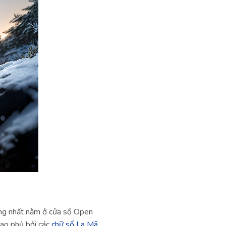
ợng nhất nằm ở cửa sổ Open
bao phủ bởi các
chữ số La Mã