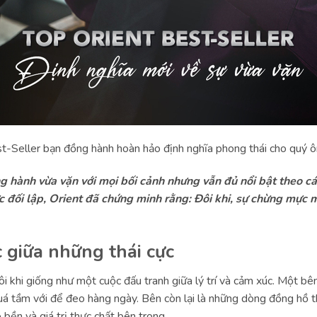
t-Seller bạn đồng hành hoàn hảo định nghĩa phong thái cho quý ô
hành vừa vặn với mọi bối cảnh nhưng vẫn đủ nổi bật theo các
c đối lập, Orient đã chứng minh rằng: Đôi khi, sự chừng mực m
 giữa những thái cực
i khi giống như một cuộc đấu tranh giữa lý trí và cảm xúc. Một b
 quá tầm với để đeo hàng ngày. Bên còn lại là những dòng đồng hồ t
 bền và giá trị thực chất bên trong.