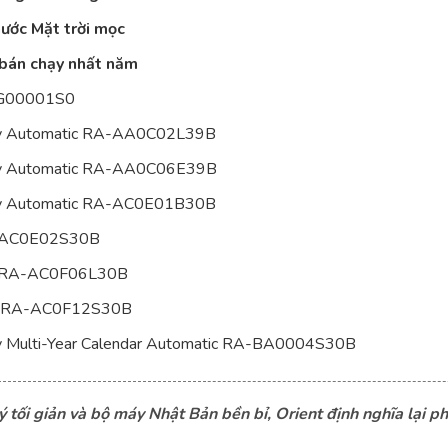
nước Mặt trời mọc
 bán chạy nhất năm
TAG00001S0
ary Automatic RA-AA0C02L39B
ary Automatic RA-AA0C06E39B
ary Automatic RA-AC0E01B30B
RA-AC0E02S30B
III RA-AC0F06L30B
 IV RA-AC0F12S30B
ry Multi-Year Calendar Automatic RA-BA0004S30B
ý tối giản và bộ máy Nhật Bản bền bỉ, Orient định nghĩa lại p