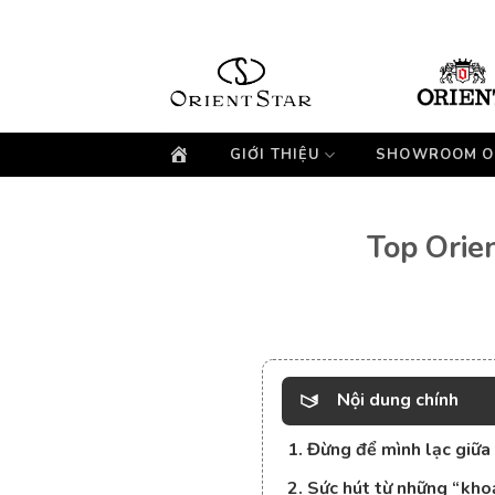
Bỏ
qua
nội
dung
GIỚI THIỆU
SHOWROOM O
Top Orien
Nội dung chính
1. Đừng để mình lạc giữa
2. Sức hút từ những “kho