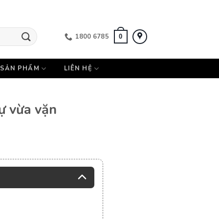
1800 6785
0
SẢN PHẨM
LIÊN HỆ
sự vừa vặn