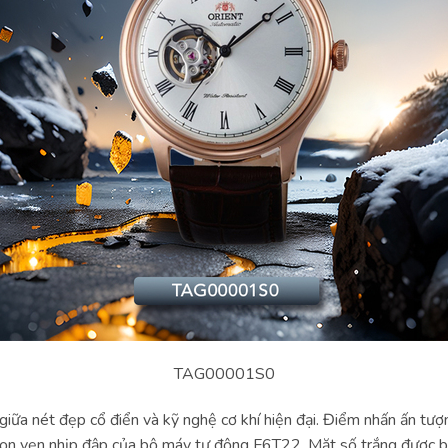
TAG00001S0
ữa nét đẹp cổ điển và kỹ nghệ cơ khí hiện đại. Điểm nhấn ấn tư
 trọn vẹn nhịp đập của bộ máy tự động F6T22. Mặt số trắng được 