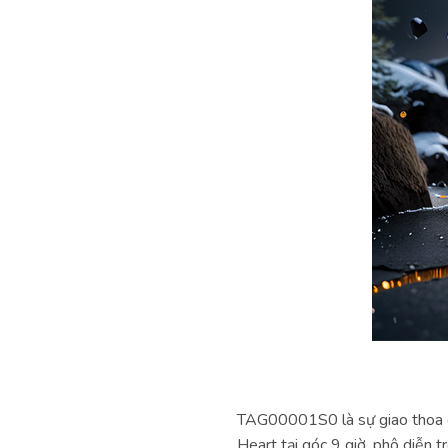
TAG00001S0 là sự giao thoa gi
Heart tại góc 9 giờ, phô diễn