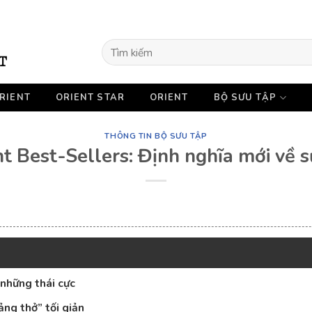
Tìm
kiếm:
RIENT
ORIENT STAR
ORIENT
BỘ SƯU TẬP
THÔNG TIN BỘ SƯU TẬP
t Best-Sellers: Định nghĩa mới về 
 những thái cực
ảng thở” tối giản