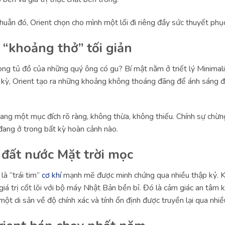
uẫn đó, Orient chọn cho mình một lối đi riêng đầy sức thuyết phụ
 “khoảng thở” tối giản
ng tủ đồ của những quý ông có gu? Bí mật nằm ở triết lý Minimal
 kỳ, Orient tạo ra những khoảng không thoáng đãng để ánh sáng đ
ang một mục đích rõ ràng, không thừa, không thiếu. Chính sự chừn
 đang ở trong bất kỳ hoàn cảnh nào.
 đất nước Mặt trời mọc
à “trái tim”
cơ khí
mạnh mẽ được minh chứng qua nhiều thập kỷ. 
iá trị cốt lõi với bộ máy Nhật Bản bền bỉ. Đó là cảm giác an tâm k
ột di sản về độ chính xác và tính ổn định được truyền lại qua nhiề