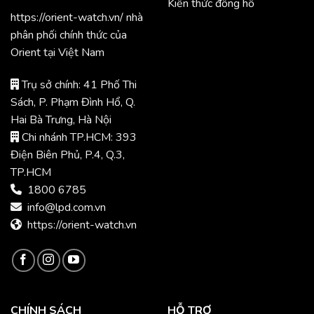
Kiến thức đồng hồ
https://orient-watch.vn/ nhà
phân phối chính thức của
Orient tại Việt Nam
Trụ sở chính: 41 Phố Thi
Sách, P. Phạm Đình Hổ, Q.
Hai Bà Trưng, Hà Nội
Chi nhánh TP.HCM: 393
Điện Biên Phủ, P.4, Q.3,
TP.HCM
1800 6785
info@lpd.com.vn
https://orient-watch.vn
CHÍNH SÁCH
HỖ TRỢ