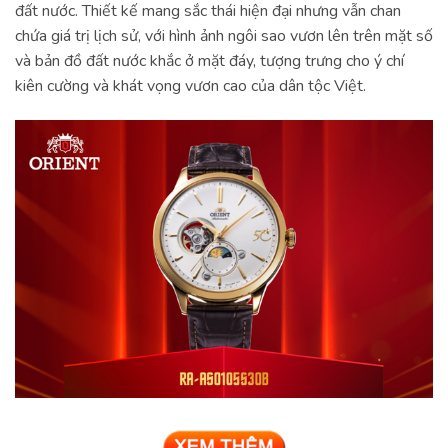
đất nước. Thiết kế mang sắc thái hiện đại nhưng vẫn chan
chứa giá trị lịch sử, với hình ảnh ngôi sao vươn lên trên mặt số
và bản đồ đất nước khắc ở mặt đáy, tượng trưng cho ý chí
kiên cường và khát vọng vươn cao của dân tộc Việt.