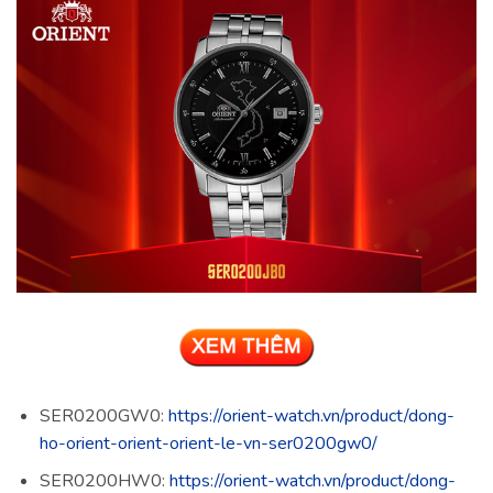
SER0200GW0:
https://orient-watch.vn/product/dong-
ho-orient-orient-orient-le-vn-ser0200gw0/
SER0200HW0:
https://orient-watch.vn/product/dong-