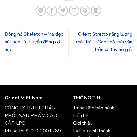
Đồng hồ Skeleton – Vẻ đẹp
Orient Stretto năng lượng
hút hồn từ chuyển động cơ
mặt trời – Gọn nhỏ vừa vặn
học
trên cổ tay nữ giới
Orient Việt Nam
THÔNG TIN
CÔNG TY TNHH PHÂN
Trung tâm bảo hành
PHỐI SẢN PHẨM CAO
Liên hệ
CẤP LPD
Giới thiệu
Mã số thuế: 0102001789
Lịch sử hình thành